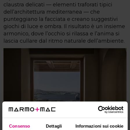
claustra delicati — elementi traforati tipici
dell’architettura mediterranea — che
punteggiano la facciata e creano suggestivi
giochi di luce e ombra. Il risultato è un insieme
armonico, dove l’occhio si rilassa e l’anima si
lascia cullare dal ritmo naturale dell’ambiente.
Consenso
Dettagli
Informazioni sui cookie