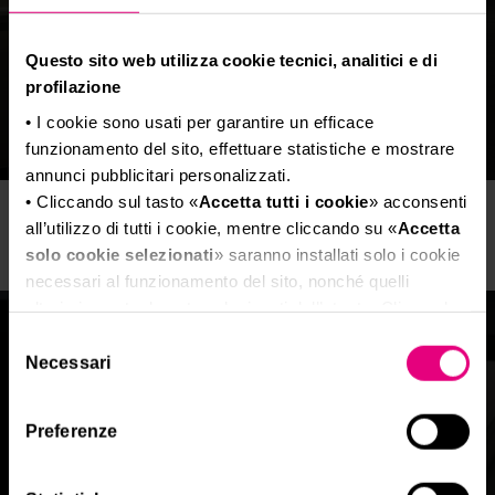
espositivo
SCOPRI DI PIÙ
Questo sito web utilizza cookie tecnici, analitici e di
profilazione
• I cookie sono usati per garantire un efficace
funzionamento del sito, effettuare statistiche e mostrare
annunci pubblicitari personalizzati.
• Cliccando sul tasto «
Accetta tutti i cookie
» acconsenti
all’utilizzo di tutti i cookie, mentre cliccando su «
Accetta
solo cookie selezionati
» saranno installati solo i cookie
necessari al funzionamento del sito, nonché quelli
ulteriori eventualmente selezionati dall’utente. Cliccando
su “
Rifiuta i cookie
”, verranno installati solo i cookie
Selezione
tecnici.
Necessari
del
• Cliccando su «
Mostra dettagli
» puoi vedere nel
consenso
dettaglio i singoli cookie e le terze parti che installano i
Preferenze
cookie tramite il presente sito.
•
Clicca qui
per visualizzare l'informativa sulla privacy.