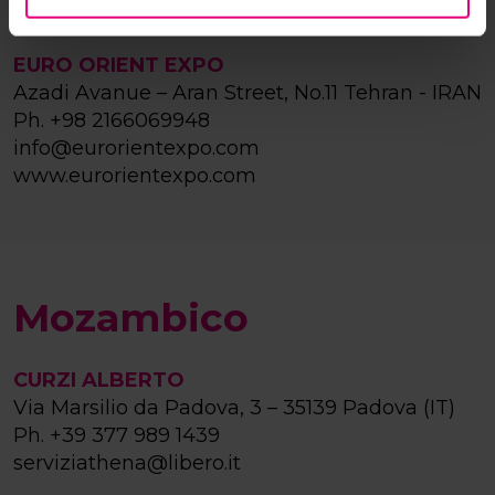
Iran
EURO ORIENT EXPO
Azadi Avanue – Aran Street, No.11 Tehran - IRAN
Ph.
+98 2166069948
info@eurorientexpo.com
www.eurorientexpo.com
Mozambico
CURZI ALBERTO
Via Marsilio da Padova, 3 – 35139 Padova (IT)
Ph.
+39 377 989 1439
serviziathena@libero.it