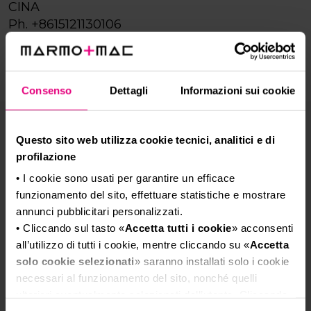
CINA
Ph.
+8615121130106
incontro@ro.veronafiere.com
www.veronafiere.it
Consenso
Dettagli
Informazioni sui cookie
Francia, Algeria,
Questo sito web utilizza cookie tecnici, analitici e di
profilazione
Marocco, Tunisia
• I cookie sono usati per garantire un efficace
funzionamento del sito, effettuare statistiche e mostrare
annunci pubblicitari personalizzati.
AEP CONSULTANTS
• Cliccando sul tasto «
Accetta tutti i cookie
» acconsenti
5 allèe Jacques Daguerre, F-94300 Vincennes
all’utilizzo di tutti i cookie, mentre cliccando su «
Accetta
- FRANCIA
solo cookie selezionati
» saranno installati solo i cookie
Ph. +33 143283926
necessari al funzionamento del sito, nonché quelli
angelopavone@aepconsultants.com
ulteriori eventualmente selezionati dall’utente. Cliccando
www.aepconsultants.blogspot.com