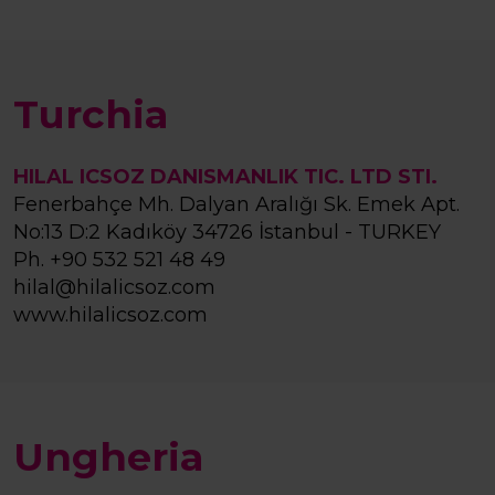
Turchia
HILAL ICSOZ DANISMANLIK TIC. LTD STI.
Fenerbahçe Mh. Dalyan Aralığı Sk. Emek Apt.
No:13 D:2 Kadıköy 34726 İstanbul - TURKEY
Ph.
+90 532 521 48 49
hilal@hilalicsoz.com
www.hilalicsoz.com
Ungheria