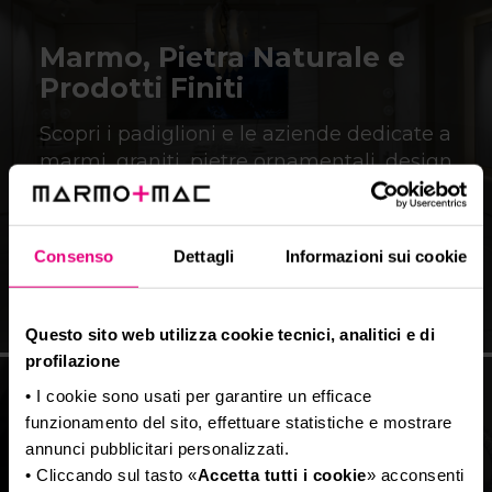
Marmo, Pietra Naturale e
Prodotti Finiti
Scopri i padiglioni e le aziende dedicate a
marmi, graniti, pietre ornamentali, design
e agglomerati di marmo.
SCOPRI DI PIÙ
Consenso
Dettagli
Informazioni sui cookie
Questo sito web utilizza cookie tecnici, analitici e di
profilazione
• I cookie sono usati per garantire un efficace
funzionamento del sito, effettuare statistiche e mostrare
Macchinari, Tecnologie e
annunci pubblicitari personalizzati.
Attrezzature
• Cliccando sul tasto «
Accetta tutti i cookie
» acconsenti