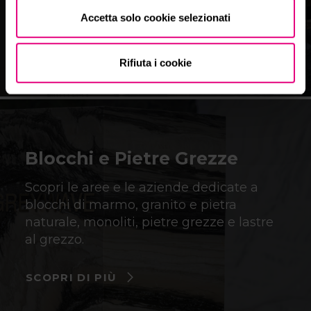
Accetta solo cookie selezionati
SCOPRI DI PIÙ
Rifiuta i cookie
Blocchi e Pietre Grezze
Scopri le aree e le aziende dedicate a
blocchi di marmo, granito e pietra
naturale, monoliti, pietre grezze e lastre
al grezzo.
SCOPRI DI PIÙ