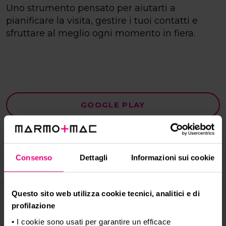
Uno strumento pensato per aiutarti a
pianificare la visita, gestire i tuoi contatti e
sfruttare al meglio ogni momento in fiera.
GOOGLE PLAY
APP STORE
Consenso
Dettagli
Informazioni sui cookie
Questo sito web utilizza cookie tecnici, analitici e di
profilazione
Scopri le funzionalità
• I cookie sono usati per garantire un efficace