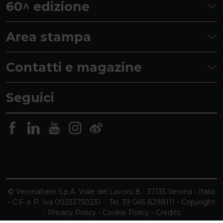
60^ edizione
Area stampa
Contatti e magazine
Seguici
© Veronafiere S.p.A. Viale del Lavoro 8 - 37135 Verona - Italia
- C.F. e P. Iva 00233750231 - Tel. 39 045 8298111 -
Copyright
-
Privacy Policy
-
Cookie Policy
-
Credits