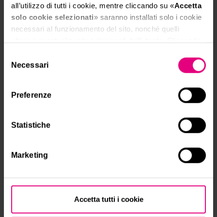
all’utilizzo di tutti i cookie, mentre cliccando su «
Accetta
solo cookie selezionati
» saranno installati solo i cookie
necessari al funzionamento del sito, nonché quelli
ulteriori eventualmente selezionati dall’utente. Cliccando
su “
Rifiuta i cookie
”, verranno installati solo i cookie
Selezione
tecnici.
Necessari
del
• Cliccando su «
Mostra dettagli
» puoi vedere nel
consenso
dettaglio i singoli cookie e le terze parti che installano i
Preferenze
cookie tramite il presente sito.
•
Clicca qui
per visualizzare l'informativa sulla privacy.
Statistiche
Marketing
Accetta tutti i cookie