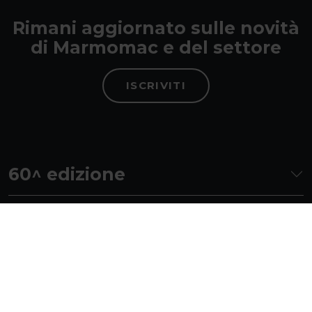
Rimani aggiornato sulle novità
di Marmomac e del settore
ISCRIVITI
60^ edizione
Area stampa
Contatti e magazine
Seguici