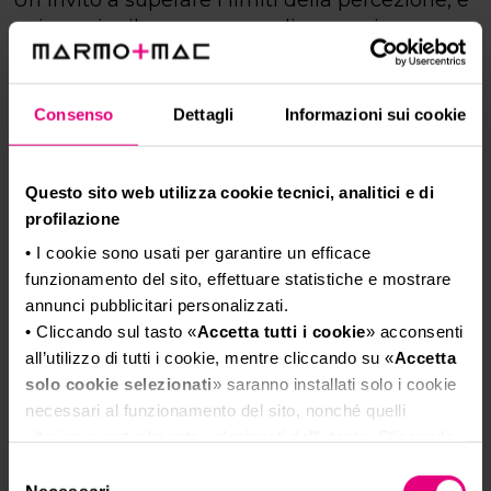
Un invito a superare i limiti della percezione, e
a riscoprire il marmo come linguaggio
progettuale contemporaneo.
Contribuisci con la tua esperienza a ridefinire il
futuro del lapideo.
Consenso
Dettagli
Informazioni sui cookie
SCOPRI DI PIÙ
Questo sito web utilizza cookie tecnici, analitici e di
profilazione
• I cookie sono usati per garantire un efficace
funzionamento del sito, effettuare statistiche e mostrare
annunci pubblicitari personalizzati.
• Cliccando sul tasto «
Accetta tutti i cookie
» acconsenti
all’utilizzo di tutti i cookie, mentre cliccando su «
Accetta
solo cookie selezionati
» saranno installati solo i cookie
necessari al funzionamento del sito, nonché quelli
ulteriori eventualmente selezionati dall’utente. Cliccando
su “
Rifiuta i cookie
”, verranno installati solo i cookie
Selezione
tecnici.