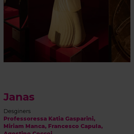
Janas
Desginers
Professoressa Katia Gasparini,
Miriam Manca, Francesco Capula,
Agostino Coccoi