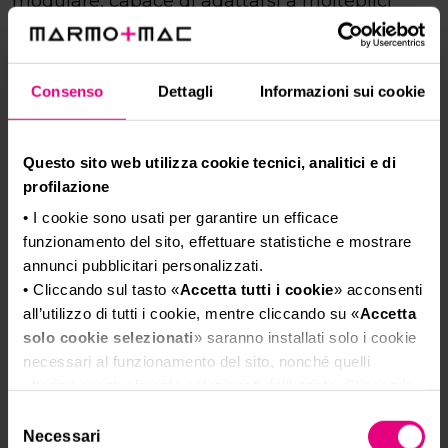
modulare, capace di adattarsi a molteplici
configurazioni.
Consenso
Dettagli
Informazioni sui cookie
Questo sito web utilizza cookie tecnici, analitici e di
profilazione
• I cookie sono usati per garantire un efficace
funzionamento del sito, effettuare statistiche e mostrare
annunci pubblicitari personalizzati.
• Cliccando sul tasto «
Accetta tutti i cookie
» acconsenti
all’utilizzo di tutti i cookie, mentre cliccando su «
Accetta
solo cookie selezionati
» saranno installati solo i cookie
necessari al funzionamento del sito, nonché quelli
ulteriori eventualmente selezionati dall’utente. Cliccando
su “
Rifiuta i cookie
”, verranno installati solo i cookie
Selezione
tecnici.
Necessari
del