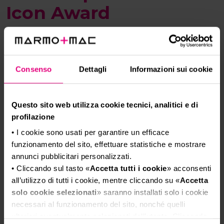
Icon Award
L’Icon Award è stato il premio
istituito da Marmomac dal 2016
al 2019.
Consenso
Dettagli
Informazioni sui cookie
L’Icon Award è stato il premio istituito da
Questo sito web utilizza cookie tecnici, analitici e di
Marmomac nel 2016 con l’obiettivo di
profilazione
selezionare l’opera che per impatto
estetico e valore simbolico possa diventare
• I cookie sono usati per garantire un efficace
l’immagine della campagna di
funzionamento del sito, effettuare statistiche e mostrare
comunicazione della manifestazione per
annunci pubblicitari personalizzati.
l’anno successivo.
• Cliccando sul tasto «
Accetta tutti i cookie
» acconsenti
Tutte le installazioni e le realizzazioni che
all’utilizzo di tutti i cookie, mentre cliccando su «
Accetta
solo cookie selezionati
» saranno installati solo i cookie
furono esposte all’interno di The Italian Stone
necessari al funzionamento del sito, nonché quelli
Theatre furono oggetto di candidatura: il
ulteriori eventualmente selezionati dall’utente. Cliccando
vincitore, selezionato in passato da una giuria