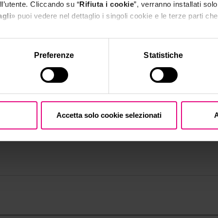
l’utente. Cliccando su “
Rifiuta i cookie
”, verranno installati solo
agli
» puoi vedere nel dettaglio i singoli cookie e le terze parti che 
l'informativa sulla privacy.
Preferenze
Statistiche
Accetta solo cookie selezionati
A