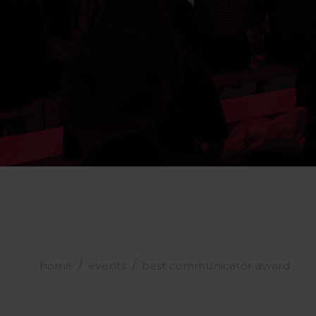
home
events
best communicator award