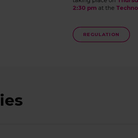
taking place on
Thursd
2:30 pm
at the
Technol
REGULATION
ies