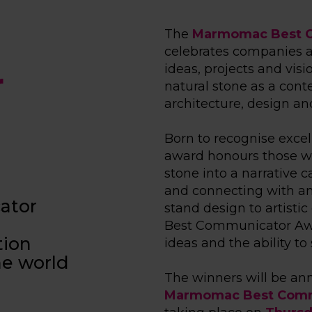
The
Marmomac Best 
celebrates companies a
ideas, projects and visi
r
natural stone as a con
architecture, design an
Born to recognise exce
award honours those w
stone into a narrative 
and connecting with an
ator
stand design to artistic 
Best Communicator Awa
tion
ideas and the ability to
he world
The winners will be ann
Marmomac Best Comm