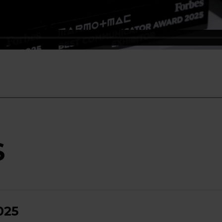
S
025