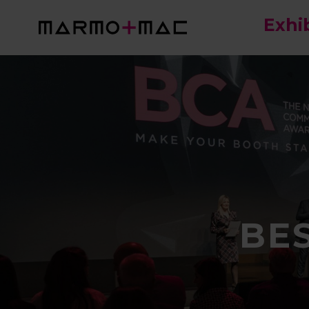
Exhi
BE