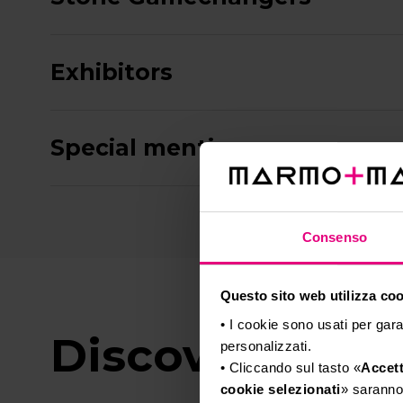
Exhibitors
Special mentions
Consenso
Questo sito web utilizza cook
• I cookie sono usati per gara
Discover the j
personalizzati.
• Cliccando sul tasto «
Accett
cookie selezionati
» saranno 