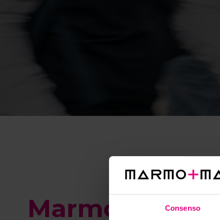
Marmomac 20
Consenso