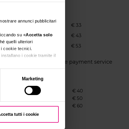
 mostrare annunci pubblicitari
€ 33
cliccando su «
Accetta solo
1 entrance per day
€ 43
é quelli ulteriori
1 entrance per day
€ 53
 i cookie tecnici.
installano i cookie tramite il
bject to an additional online payment service
Marketing
€ 40
1 entrance per day
€ 50
1 entrance per day
€ 60
ccetta tutti i cookie
ld