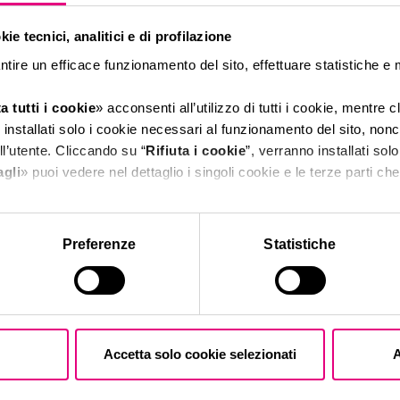
ie tecnici, analitici e di profilazione
Online Tickets
*
ntire un efficace funzionamento del sito, effettuare statistiche e
Ticket valid for 1 entry
a tutti i cookie
» acconsenti all’utilizzo di tutti i cookie, mentre 
Subscription 2 entrances, 
installati solo i cookie necessari al funzionamento del sito, nonch
Subscription 4 entrances, 
l’utente. Cliccando su “
Rifiuta i cookie
”, verranno installati solo
agli
» puoi vedere nel dettaglio i singoli cookie e le terze parti che 
*The ticket price is su
fee.
l'informativa sulla privacy.
Preferenze
Statistiche
On-Site Tickets
Ticket valid for 1 entry
Subscription 2 entrances, 
Subscription 4 entrances, 
Accetta solo cookie selezionati
A
Free Admission:
Children under 12 years o