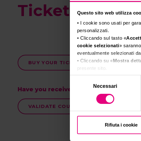
Tickets
Questo sito web utilizza cook
• I cookie sono usati per gara
personalizzati.
• Cliccando sul tasto «
Accett
cookie selezionati
» saranno 
eventualmente selezionati dal
• Cliccando su «
Mostra dett
BUY YOUR TICKET
presente sito.
•
Clicca qui
per visualizzare 
Selezione
Necessari
del
Have you received an invitation code?
consenso
VALIDATE COUPON CODE
Rifiuta i cookie