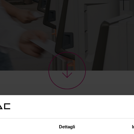
26
Dettagli
Admission types and